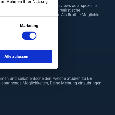
ie im Rahmen Ihrer Nutzung
Umfangreiche Produkttests, Interviews oder spezielle
ragungen. Wichtig ist dabei eine realistische
er Regel kein Vollzeiteinkommen. Als flexible Möglichkeit,
Ergänzung sein.
Marketing
Alle zulassen
ei horizoom
hmen und selbst entscheiden, welche Studien zu Dir
re spannende Möglichkeiten, Deine Meinung einzubringen