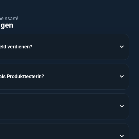
emeinsam!
agen
eld verdienen?
ls Produkttesterin?