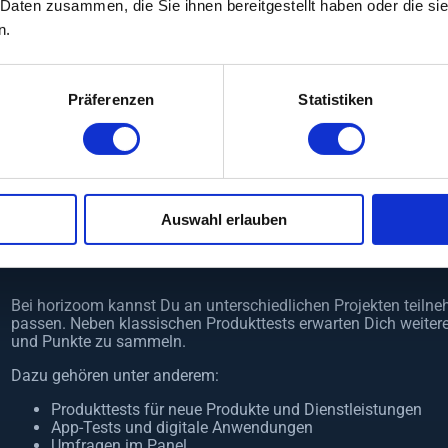
 Daten zusammen, die Sie ihnen bereitgestellt haben oder die s
Die Höhe der Vergütung hängt von verschiedenen Faktoren ab. 
n.
Zielgruppenstudien werden häufig höher vergütet als kurze Bef
Erwartungshaltung. Ein Nebenjob als Produkttester ersetzt in d
nebenbei Geld zu verdienen, kann er jedoch eine interessante 
Präferenzen
Statistiken
Besonders attraktiv finden viele Teilnehmer:
kostenlose Testprodukte
zusätzliche Vergütung
flexible Zeiteinteilung
Teilnahme bequem von Zuhause
spannende Einblicke in neue Entwicklungen
Auswahl erlauben
Deine Möglichkeiten als Produkttester b
Bei horizoom kannst Du an unterschiedlichen Projekten teilne
passen. Neben klassischen Produkttests erwarten Dich weite
und Punkte zu sammeln.
Dazu gehören unter anderem:
Produkttests für neue Produkte und Dienstleistungen
App-Tests und digitale Anwendungen
Umfragen im Panel