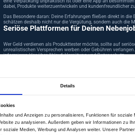
eine Verpackung unpraktisch ist oder eine App an bestimmten S
dabei, Produkte weiterzuentwickeln und kundenfreundlicher zu
Das Besondere daran: Deine Erfahrungen fließen direkt in die
schätzen deshalb nicht nur die Vergütung, sondern auch die Mö
Seriöse Plattformen für Deinen Nebenjob
Wer Geld verdienen als Produkttester möchte, sollte auf seriös
unrealistischen Versprechen werben oder Gebühren verlangen.
informieren klar über Ablauf, Vergütung und Datenschutz.
Darauf solltest Du achten:
transparente Informationen zur Vergütung
keine Anmeldegebühren
Details
DSGVO-konforme Datenverarbeitung
nachvollziehbare Teilnahmebedingungen
etablierte Unternehmen als Auftraggeber
Cookies
horizoom arbeitet ausschließlich mit seriösen Unternehmen z
kannst Du sicher sein, dass Deine Daten verantwortungsvoll v
nhalte und Anzeigen zu personalisieren, Funktionen für soziale
Studien teilnimmst.
Website zu analysieren. Außerdem geben wir Informationen zu I
Zusatzeinkommen als Produkttester: Was ist mögl
r soziale Medien, Werbung und Analysen weiter. Unsere Partner