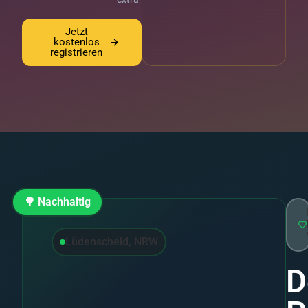
Jetzt
kostenlos
registrieren
🌳 Nachhaltig
Lüdenscheid, NRW
D