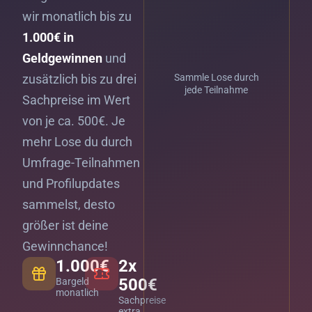
wir monatlich bis zu
1.000€ in
Geldgewinnen
und
zusätzlich bis zu drei
Sammle Lose durch
jede Teilnahme
Sachpreise im Wert
von je ca. 500€. Je
mehr Lose du durch
Umfrage-Teilnahmen
und Profilupdates
sammelst, desto
größer ist deine
Gewinnchance!
1.000€
2x
500€
Bargeld
monatlich
Sachpreise
extra