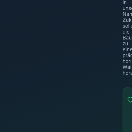
in
uns
Nam
Zuk
soll
die
Bä
zu
ein
prä
hor
Wal
her