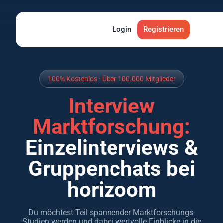
ragen
ragen
Interviews
Interviews
Produkttests
Produkttests
Login
App Tests
App Tests
Registrieren
Ratgeber
Ratgeber
Glossa
Glossa
100% Kostenlos · Über 100.000 Mitglieder
Interview
Marktforschung:
Einzelinterviews &
Gruppenchats bei
horizoom
Du möchtest Teil spannender Marktforschungs-
Studien werden und dabei wertvolle Einblicke in die