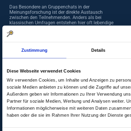
Das Besondere an Gruppenchats in der
Meinungsforschung ist der direkte Austausch
zwischen den Teilnehmenden. Anders als bei
klassischen Umfragen entstehen hier oft lebendige
Diskussionen, bei denen verschiedene Meinungen
aufeinandertreffen und neue Gedanken entstehen.
Genau dieser Austausch liefert Unternehmen
besonders wertvolle Einblicke. Das macht
Gruppenchats für viele Panelisten spannend:
Zustimmung
Details
unterschiedliche Sichtweisen und Erfahrungen
kennenlernen
eigene Meinungen aktiv in Diskussionen
Diese Webseite verwendet Cookies
einbringen
gemeinsam über Produkte, Werbung oder neue
Wir verwenden Cookies, um Inhalte und Anzeigen zu personal
Ideen sprechen
soziale Medien anbieten zu können und die Zugriffe auf unse
erleben, wie aus einzelnen Aussagen neue
Außerdem geben wir Informationen zu Ihrer Verwendung uns
Gespräche entstehen
direkt mitgestalten, welche Themen
Partner für soziale Medien, Werbung und Analysen weiter. U
Unternehmen besser verstehen möchten
Informationen möglicherweise mit weiteren Daten zusammen, d
haben oder die sie im Rahmen Ihrer Nutzung der Dienste g
Moderiert werden die Gruppenchats meist von
erfahrenen Ansprechpartnern, die durch das Gespräch
führen und neue Fragen einbringen. Dabei gibt es