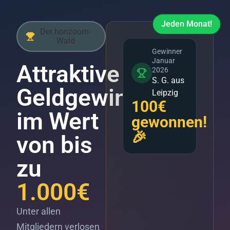
Jeden Monat!
Der horizoom-
Wald
Gewinner
Januar
Attraktive
2026
S. G. aus
Geldgewinne
Leipzig
100€
im Wert
gewonnen!
🎉
von bis
zu
1.000€
Unter allen
Mitgliedern verlosen