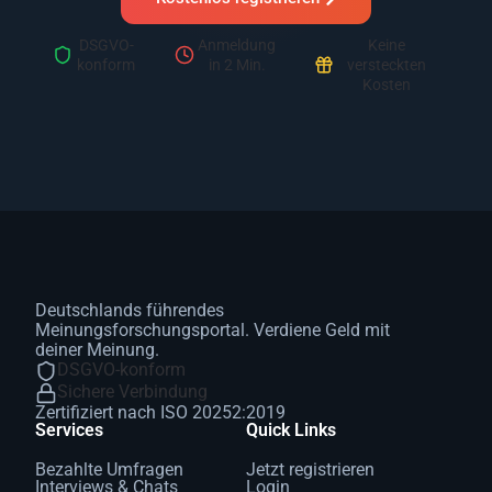
DSGVO-
Anmeldung
Keine
konform
in 2 Min.
versteckten
Kosten
Deutschlands führendes
Meinungsforschungsportal. Verdiene Geld mit
deiner Meinung.
DSGVO-konform
Sichere Verbindung
Zertifiziert nach ISO 20252:2019
Services
Quick Links
Bezahlte Umfragen
Jetzt registrieren
Interviews & Chats
Login