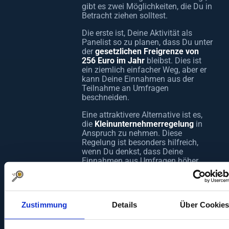
gibt es zwei Möglichkeiten, die Du in
Betracht ziehen solltest.
Die erste ist, Deine Aktivität als
Panelist so zu planen, dass Du unter
der
gesetzlichen Freigrenze von
256 Euro im Jahr
bleibst. Dies ist
ein ziemlich einfacher Weg, aber er
kann Deine Einnahmen aus der
Teilnahme an Umfragen
beschneiden.
Eine attraktivere Alternative ist es,
die
Kleinunternehmerregelung
in
Anspruch zu nehmen. Diese
Regelung ist besonders hilfreich,
wenn Du denkst, dass Deine
Einnahmen aus Umfragen höher
sein könnten als die oben genannte
Freigrenze. Durch die
Kleinunternehmerregelung kannst
Du
unter bestimmten Bedingungen
Zustimmung
Details
Über Cookie
von der Umsatzsteuer
befreit
werden und somit weiterhin
unkompliziert und steuerfrei Geld