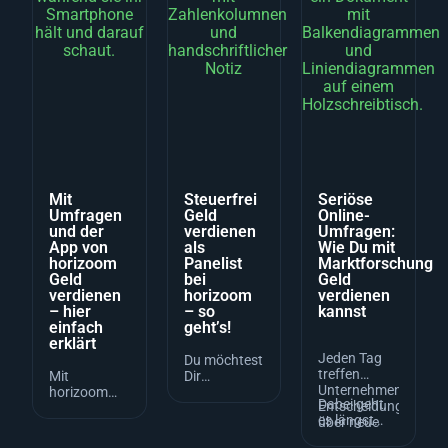
Mit
Steuerfrei
Seriöse
Umfragen
Geld
Online-
und der
verdienen
Umfragen:
App von
als
Wie Du mit
horizoom
Panelist
Marktforschung
Geld
bei
Geld
verdienen
horizoom
verdienen
– hier
– so
kannst
einfach
geht’s!
erklärt
Jeden Tag
Du möchtest
treffen
Mit
Dir
Unternehmen
horizoom
unkompliziert
Dabei geht
Entscheidungen
hast Du die
etwas
es längst
über neue
Chance,
dazuverdienen
nicht mehr
Produkte,
Wege in der
und fragst