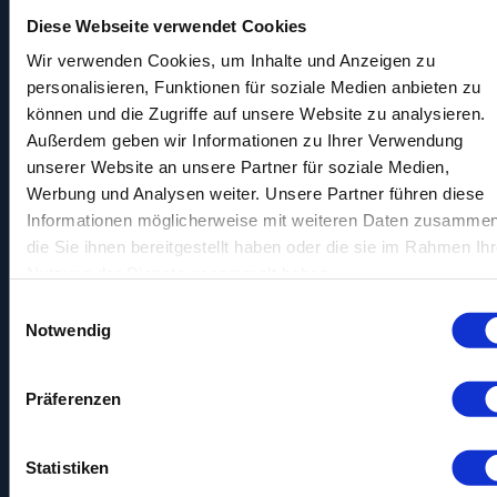
mit horizoom verdienen.
Diese Webseite verwendet Cookies
Um sicherzugehen, dass Du alle
Wir verwenden Cookies, um Inhalte und Anzeigen zu
Vorteile dieser Regelung
personalisieren, Funktionen für soziale Medien anbieten zu
ausschöpfst und keine
unangenehmen Überraschungen
können und die Zugriffe auf unsere Website zu analysieren.
erlebst, könnte es hilfreich sein, Dich
Außerdem geben wir Informationen zu Ihrer Verwendung
genauer mit der
unserer Website an unsere Partner für soziale Medien,
Kleinunternehmerregelung vertraut
zu machen und ggf. eine
Werbung und Analysen weiter. Unsere Partner führen diese
Steuerberatung in Anspruch zu
Informationen möglicherweise mit weiteren Daten zusammen
nehmen. Während horizoom Dir die
die Sie ihnen bereitgestellt haben oder die sie im Rahmen Ihr
Chance gibt, steuerfrei Geld zu
verdienen und an der Formung von
Nutzung der Dienste gesammelt haben.
Produkten und Dienstleistungen
Einwilligungsauswahl
mitzuwirken, liegt es in Deiner Hand,
sicherzustellen, dass Du alles
Notwendig
innerhalb des Rahmens des
Gesetzes machst.
Präferenzen
Flexibel teilnehmen
Melde Dich für verschiedene
Statistiken
Umfragen an, um Deine Einkünfte
zu maximieren, und nutze