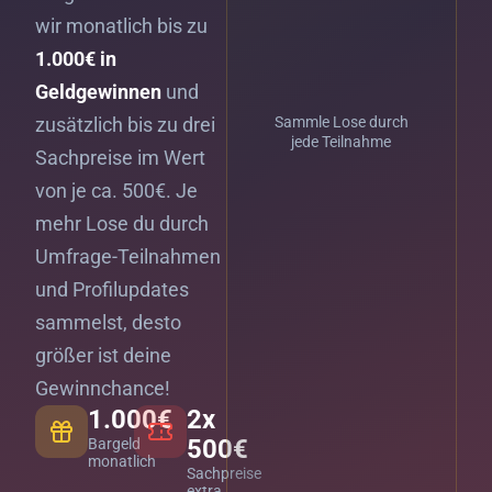
wir monatlich bis zu
1.000€ in
Geldgewinnen
und
zusätzlich bis zu drei
Sammle Lose durch
jede Teilnahme
Sachpreise im Wert
von je ca. 500€. Je
mehr Lose du durch
Umfrage-Teilnahmen
und Profilupdates
sammelst, desto
größer ist deine
Gewinnchance!
1.000€
2x
500€
Bargeld
monatlich
Sachpreise
extra