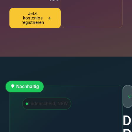
Jetzt
kostenlos
registrieren
🌳 Nachhaltig
Lüdenscheid, NRW
D