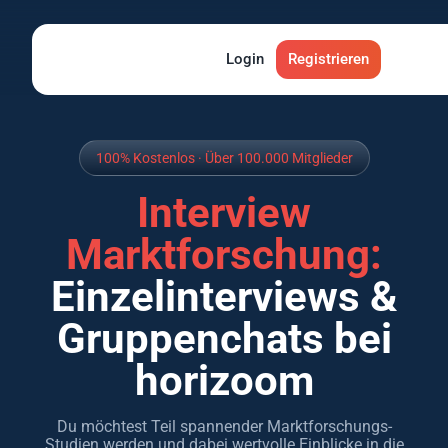
ragen
ragen
Interviews
Interviews
Produkttests
Produkttests
Login
App Tests
App Tests
Registrieren
Ratgeber
Ratgeber
Glossa
Glossa
100% Kostenlos · Über 100.000 Mitglieder
Interview
Marktforschung:
Einzelinterviews &
Gruppenchats bei
horizoom
Du möchtest Teil spannender Marktforschungs-
Studien werden und dabei wertvolle Einblicke in die