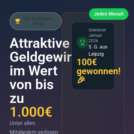
Jeden Monat!
Der horizoom-
Wald
Gewinner
Januar
Attraktive
2026
S. G. aus
Geldgewinne
Leipzig
100€
im Wert
gewonnen!
🎉
von bis
zu
1.000€
Unter allen
Mitgliedern verlosen