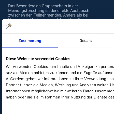
Das Besondere an Gruppenchats in der
Meinungsforschung ist der direkte Austausch
zwischen den Teilnehmenden. Anders als bei
klassischen Umfragen entstehen hier oft lebendige
Diskussionen, bei denen verschiedene Meinungen
aufeinandertreffen und neue Gedanken entstehen.
Genau dieser Austausch liefert Unternehmen
besonders wertvolle Einblicke. Das macht
Zustimmung
Details
Gruppenchats für viele Panelisten spannend:
unterschiedliche Sichtweisen und Erfahrungen
kennenlernen
Diese Webseite verwendet Cookies
eigene Meinungen aktiv in Diskussionen
einbringen
Wir verwenden Cookies, um Inhalte und Anzeigen zu personal
gemeinsam über Produkte, Werbung oder neue
soziale Medien anbieten zu können und die Zugriffe auf unse
Ideen sprechen
erleben, wie aus einzelnen Aussagen neue
Außerdem geben wir Informationen zu Ihrer Verwendung uns
Gespräche entstehen
Partner für soziale Medien, Werbung und Analysen weiter. U
direkt mitgestalten, welche Themen
Informationen möglicherweise mit weiteren Daten zusammen, d
Unternehmen besser verstehen möchten
haben oder die sie im Rahmen Ihrer Nutzung der Dienste g
Moderiert werden die Gruppenchats meist von
erfahrenen Ansprechpartnern, die durch das Gespräch
führen und neue Fragen einbringen. Dabei gibt es