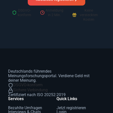
DSGVO-
Anmeldung
Keine
konform
in 2 Min.
versteckten
Kosten
Deutschlands führendes
Meinungsforschungsportal. Verdiene Geld mit
deiner Meinung.
DSGVO-konform
Sichere Verbindung
Zertifiziert nach ISO 20252:2019
Services
Quick Links
Bezahlte Umfragen
Jetzt registrieren
Interviews & Chats
Login