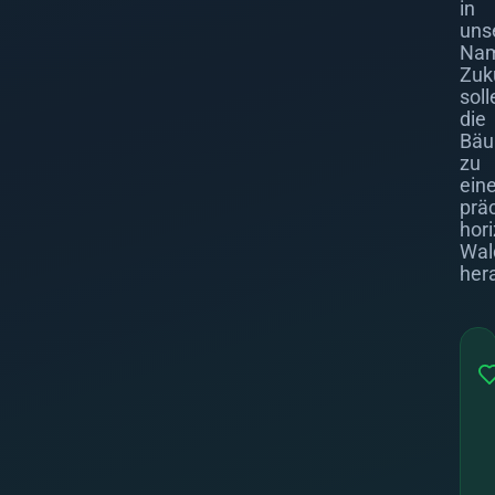
in
uns
Nam
Zuk
soll
die
Bä
zu
ein
prä
hor
Wal
her