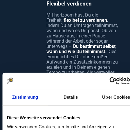
Flexibel verdienen
Mit horizoom hast Du die
Freiheit,
flexibel zu verdienen
,
indem Du an Umfragen teilnimmst,
wann und wo es Dir passt. Ob von
zu Hause aus, in einer Pause
während der Arbeit oder sogar
unterwegs –
Du bestimmst selbst,
wann und wie Du teilnimmst
. Dies
ermöglicht es Dir, ohne großen
Aufwand ein Zusatzeinkommen zu
erzielen und in Deinem eigenen
Tempo zu arbeiten. Als wertvolles
Mitglied unserer Community bist Du
nicht nur ein Proband, sondern
ein
aktiver Mitgestalter der
Zukunft
. Du erhältst regelmäßig
Zustimmung
Details
Über Cookie
Einladungen zu Studien, die auf
Deine Interessen und Dein Profil
abgestimmt sind. Bei horizoom
kannst Du Deine Meinung
Diese Webseite verwendet Cookies
einbringen und Einfluss nehmen –
alles in einer dynamischen und
Wir verwenden Cookies, um Inhalte und Anzeigen zu
unterstützenden Community.