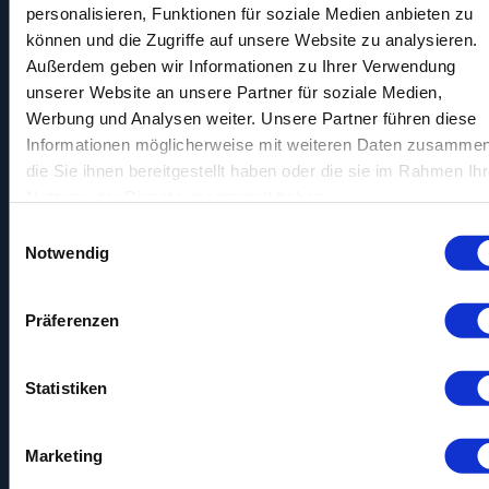
personalisieren, Funktionen für soziale Medien anbieten zu
Häufig gestellte Fragen
können und die Zugriffe auf unsere Website zu analysieren.
Außerdem geben wir Informationen zu Ihrer Verwendung
Wie oft kann ich an Umfragen
unserer Website an unsere Partner für soziale Medien,
teilnehmen?
Werbung und Analysen weiter. Unsere Partner führen diese
Informationen möglicherweise mit weiteren Daten zusammen
Die Häufigkeit, mit der Du an
Umfragen teilnehmen kannst, wird
die Sie ihnen bereitgestellt haben oder die sie im Rahmen Ihr
stark von Deinem individuellen
Nutzung der Dienste gesammelt haben.
Profil sowie den aktuell verfügbaren
Studien bestimmt, die zu Deinen
Einwilligungsauswahl
Angaben passen. Bei horizoom
Notwendig
kann dies variieren: Einige
Probanden erhalten mehrere
Einladungen zu Marktforschungen
Präferenzen
pro Tag, während andere vielleicht
seltener passende Studien
finden.
Dies hängt von den
spezifischen Anforderungen der
Statistiken
Kunden und den demografischen
Daten ab, die benötigt werde
n.
Marketing
Wie wird meine Teilnahme