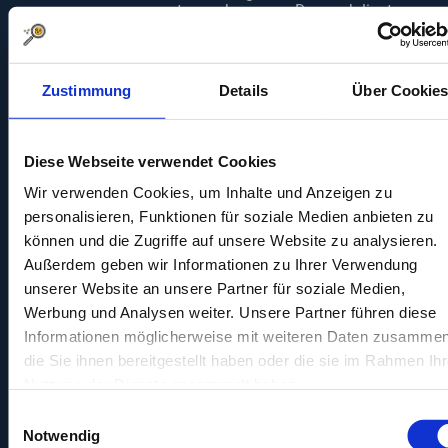
entgegenkommen. Dennoch liegt es
in Deiner Verantwortung, die
eigenen Belastungsgrenzen zu
erkennen und Prioritäten zu setzen.
Erlaube Dir Pausen und
Zustimmung
Details
Über Cookie
Freizeitaktivitäten, um einen
Ausgleich zum Arbeits- und
Ausbildungsalltag zu schaffen.
Diese Webseite verwendet Cookies
Ein strukturierter Zeitplan sorgt
dafür, dass Du sowohl im Nebenjob
Wir verwenden Cookies, um Inhalte und Anzeigen zu
als auch in der Ausbildung
personalisieren, Funktionen für soziale Medien anbieten zu
erfolgreich bist. Entwickle Routinen,
können und die Zugriffe auf unsere Website zu analysieren.
die es Dir erleichtern, pünktlich und
organisiert zu sein. Kleine
Außerdem geben wir Informationen zu Ihrer Verwendung
Gewohnheiten wie das Packen der
unserer Website an unsere Partner für soziale Medien,
Arbeitstasche am Abend vorher oder
Werbung und Analysen weiter. Unsere Partner führen diese
ein kurzer Tagesrückblick können
Wunder wirken, um Stress zu
Informationen möglicherweise mit weiteren Daten zusammen
reduzieren und produktiver zu sein.
die Sie ihnen bereitgestellt haben oder die sie im Rahmen Ihr
Nutze zudem digitale Hilfsmittel wie
Nutzung der Dienste gesammelt haben.
Kalender-Apps, To-do-Listen oder
Zeitmanagement-Tools, um Deine
Einwilligungsauswahl
Organisation zu verbessern.
Notwendig
Finanzplanung und