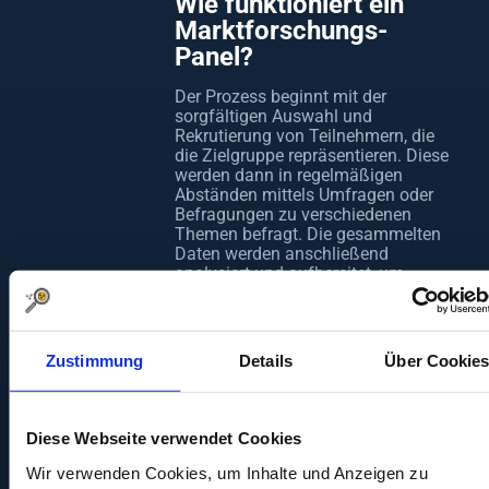
Wie funktioniert ein
Marktforschungs-
Panel?
Der Prozess beginnt mit der
sorgfältigen Auswahl und
Rekrutierung von Teilnehmern, die
die Zielgruppe repräsentieren. Diese
werden dann in regelmäßigen
Abständen mittels Umfragen oder
Befragungen zu verschiedenen
Themen befragt. Die gesammelten
Daten werden anschließend
analysiert und aufbereitet, um
Unternehmen wertvolle Einblicke in
das Verbraucherverhalten und
Markttrends zu bieten.
Herausforderungen
Zustimmung
Details
Über Cookie
und Paneleffekte
Obwohl Marktforschungs-Panels
Diese Webseite verwendet Cookies
viele Vorteile bieten, gibt es auch
Herausforderungen. Eine der
Wir verwenden Cookies, um Inhalte und Anzeigen zu
größten ist der sogenannte