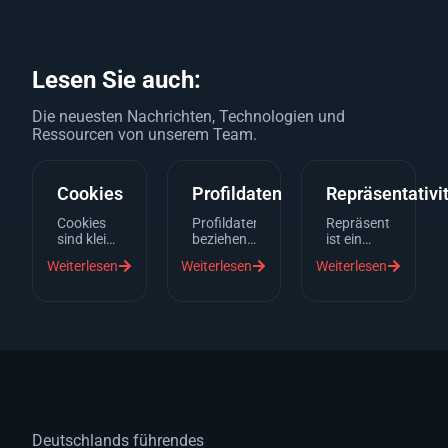
Lesen Sie auch:
Die neuesten Nachrichten, Technologien und
Ressourcen von unserem Team.
Cookies
Profildaten
Repräsentativi
Cookies
Profildaten
Repräsentativität
sind kleine
beziehen
ist ein
Textdateien,
sich auf
Begriff
Weiterlesen
Weiterlesen
Weiterlesen
die von
eine
aus der
einem
Sammlung
Statistik,
Webserver
von
der
auf
Daten, die
beschreibt,
Deinem
spezifische
inwieweit
Gerät
Informationen
die
gespeichert
über
Ergebnisse
werden,
Individuen
einer
wenn Du
oder
Befragung
eine
Organisationen
oder
Website
enthalten.
Studie auf
Deutschlands führendes
besuchst.
Diese
die