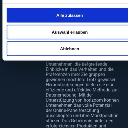
Bereichen Wirtschaft und
Wissenschaft ein. Unsere
Dienstleistungen umfassen die
Alle zulassen
Planung, technische Umsetzung,
Durchführung und deskriptive
Auswertung von Panelstudien,
wobei wir stets höchsten Wert auf
Auswahl erlauben
Datenqualität und -integrität legen.
Fazit
Ablehnen
Marktforschungs-Panels sind ein
unverzichtbares Werkzeug für
Unternehmen, die tiefgreifende
Einblicke in das Verhalten und die
Präferenzen ihrer Zielgruppen
gewinnen möchten. Trotz gewisser
Herausforderungen bieten sie eine
effiziente und effektive Methode zur
Datenerhebung. Mit der
Unterstützung von horizoom können
Unternehmen das volle Potenzial
der Online-Panelforschung
ausschöpfen und ihre Marktposition
stärken.Das Geheimnis hinter den
erfolgreichsten Produkten und