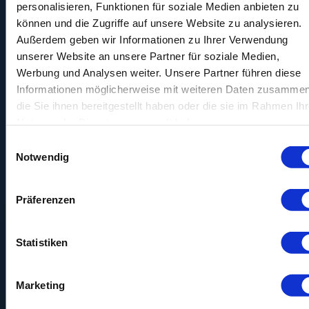
personalisieren, Funktionen für soziale Medien anbieten zu
Paneleffekt, bei dem die wiederholte
Teilnahme an Befragungen zum
können und die Zugriffe auf unsere Website zu analysieren.
selben Thema das Verhalten oder
Außerdem geben wir Informationen zu Ihrer Verwendung
die Antworten der Teilnehmer
unserer Website an unsere Partner für soziale Medien,
beeinflussen kann. Unternehmen
und Marktforscher müssen diese
Werbung und Analysen weiter. Unsere Partner führen diese
Effekte berücksichtigen und
Informationen möglicherweise mit weiteren Daten zusammen
Strategien entwickeln, um ihre
die Sie ihnen bereitgestellt haben oder die sie im Rahmen Ihr
Auswirkungen zu minimieren.
Die Rolle von horizoom
Nutzung der Dienste gesammelt haben.
in der Panelforschung
Einwilligungsauswahl
Notwendig
Als ISO-zertifizierter Dienstleister im
Bereich der Online-Marktforschung
bietet horizoom umfassende
Präferenzen
Lösungen für die Durchführung von
Panelstudien. Mit unserer Expertise
unterstützen wir Unternehmen
dabei, ihre Zielgruppen besser zu
Statistiken
verstehen und fundierte
Entscheidungen zu treffen. Dabei
laden wir die Teilnehmer aus
Marketing
unserem horizoom-Panel zu Online-
Studien unserer Kunden aus den