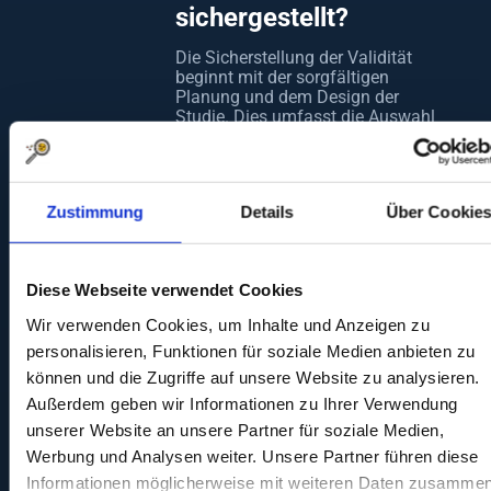
sichergestellt?
Die Sicherstellung der Validität
beginnt mit der sorgfältigen
Planung und dem Design der
Studie. Dies umfasst die Auswahl
geeigneter Messinstrumente und
Methoden, die Entwicklung klarer
und relevanter Forschungsfragen
sowie die Berücksichtigung
Zustimmung
Details
Über Cookie
potenzieller Störfaktoren. Darüber
hinaus ist die Durchführung von
Pilotstudien eine effektive Methode,
um die Validität eines Instruments
Diese Webseite verwendet Cookies
vor der eigentlichen Datenerhebung
zu testen.
Wir verwenden Cookies, um Inhalte und Anzeigen zu
Reliabilität und
personalisieren, Funktionen für soziale Medien anbieten zu
Objektivität
können und die Zugriffe auf unsere Website zu analysieren.
Validität ist eng mit anderen
Außerdem geben wir Informationen zu Ihrer Verwendung
Gütekriterien wie Reliabilität
unserer Website an unsere Partner für soziale Medien,
(Zuverlässigkeit) und Objektivität
Werbung und Analysen weiter. Unsere Partner führen diese
(Unvoreingenommenheit)
verbunden. Reliabilität bezieht sich
Informationen möglicherweise mit weiteren Daten zusammen