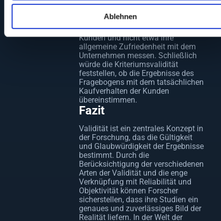
Aspekte der Werbewirkung abdeckt.
Die Konstruktvalidität würde
Ablehnen
überprüfen, ob die Fragen
tatsächlich die Einstellungen der
Kunden und nicht etwa ihre
allgemeine Zufriedenheit mit dem
Unternehmen messen. Schließlich
würde die Kriteriumsvalidität
feststellen, ob die Ergebnisse des
Fragebogens mit dem tatsächlichen
Kaufverhalten der Kunden
übereinstimmen.
Fazit
Validität ist ein zentrales Konzept in
der Forschung, das die Gültigkeit
und Glaubwürdigkeit der Ergebnisse
bestimmt. Durch die
Berücksichtigung der verschiedenen
Arten der Validität und die enge
Verknüpfung mit Reliabilität und
Objektivität können Forscher
sicherstellen, dass ihre Studien ein
genaues und zuverlässiges Bild der
Realität liefern. In der Welt der