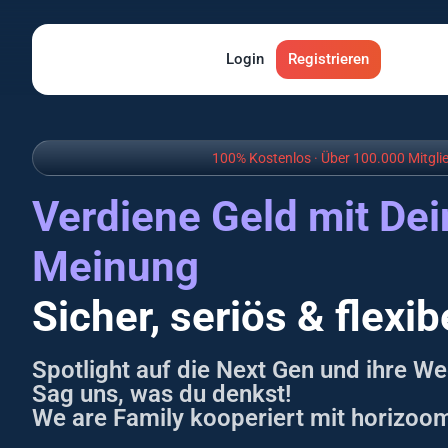
ragen
ragen
Interviews
Interviews
Produkttests
Produkttests
Login
App Tests
App Tests
Registrieren
Ratgeber
Ratgeber
Glossa
Glossa
100% Kostenlos · Über 100.000 Mitgli
Verdiene Geld mit Dei
Meinung
Sicher, seriös & flexib
Spotlight auf die Next Gen und ihre W
Sag uns, was du denkst!
We are Family kooperiert mit horizoo