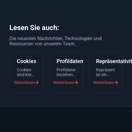
Lesen Sie auch:
Die neuesten Nachrichten, Technologien und
Ressourcen von unserem Team.
Cookies
Profildaten
Repräsentativi
Cookies
Profildaten
Repräsentativität
sind kleine
beziehen
ist ein
Textdateien,
sich auf
Begriff
Weiterlesen
Weiterlesen
Weiterlesen
die von
eine
aus der
einem
Sammlung
Statistik,
Webserver
von
der
auf
Daten, die
beschreibt,
Deinem
spezifische
inwieweit
Gerät
Informationen
die
gespeichert
über
Ergebnisse
werden,
Individuen
einer
wenn Du
oder
Befragung
eine
Organisationen
oder
Website
enthalten.
Studie auf