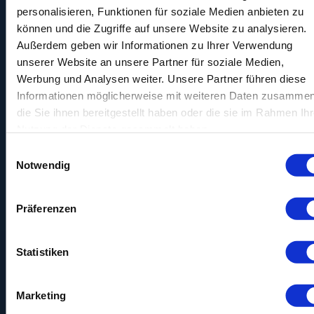
Zielgruppe sind, können die
personalisieren, Funktionen für soziale Medien anbieten zu
Ergebnisse der Befragung auch
können und die Zugriffe auf unsere Website zu analysieren.
aussagekräftig und relevant sein.
Außerdem geben wir Informationen zu Ihrer Verwendung
Online-Panelist*innen wie Du, die an
verschiedenen Umfragen
unserer Website an unsere Partner für soziale Medien,
teilnehmen, helfen dabei, wertvolle
Werbung und Analysen weiter. Unsere Partner führen diese
und diverse Daten zu liefern, die die
Informationen möglicherweise mit weiteren Daten zusammen
Auswertung und Analyse von
Markttrends und Konsumverhalten
die Sie ihnen bereitgestellt haben oder die sie im Rahmen Ihr
erleichtern.
Nutzung der Dienste gesammelt haben.
Befragungsmethoden
im Detail
Einwilligungsauswahl
Notwendig
Es gibt viele verschiedene
Methoden, um eine Befragung
durchzuführen. Die klassische
Präferenzen
Methode sind persönliche
Interviews, doch mittlerweile sind
Online-Befragungen und-Umfragen
Statistiken
die bevorzugte Wahl. Diese bieten
den Vorteil, dass sie sehr
zeitsparend und kostengünstig sind.
Online-Befragungen sind ideal,
Marketing
wenn es darum geht, eine breite