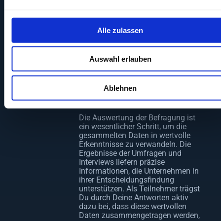
Anzahl von Teilnehmern schnell und
effektiv zu erreichen. Sie
ermöglichen die einfache
Auswertung der gesammelten Daten
Alle zulassen
und bieten den Vorteil, dass der
Interviewer keinen Einfluss auf die
Antworten hat, was die Ergebnisse
Auswahl erlauben
noch objektiver macht.
Die Auswertung der
Befragung und was sie
Ablehnen
Dir bringt
Die Auswertung der Befragung ist
ein wesentlicher Schritt, um die
gesammelten Daten in wertvolle
Erkenntnisse zu verwandeln. Die
Ergebnisse der Umfragen und
Interviews liefern präzise
Informationen, die Unternehmen in
ihrer Entscheidungsfindung
unterstützen. Als Teilnehmer trägst
Du durch Deine Antworten aktiv
dazu bei, dass diese wertvollen
Daten zusammengetragen werden,