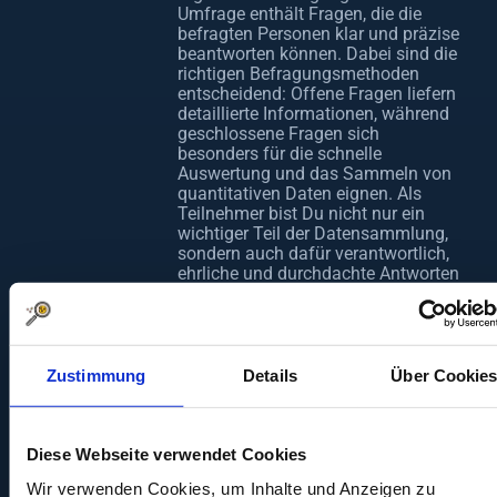
Umfrage enthält Fragen, die die
befragten Personen klar und präzise
beantworten können. Dabei sind die
richtigen Befragungsmethoden
entscheidend: Offene Fragen liefern
detaillierte Informationen, während
geschlossene Fragen sich
besonders für die schnelle
Auswertung und das Sammeln von
quantitativen Daten eignen. Als
Teilnehmer bist Du nicht nur ein
wichtiger Teil der Datensammlung,
sondern auch dafür verantwortlich,
ehrliche und durchdachte Antworten
zu geben.
Wie die Auswahl der
Befragten den Erfolg
beeinflusst
Zustimmung
Details
Über Cookie
Bei der Auswahl der Befragten für
eine Online-Befragung ist es
entscheidend, die richtige
Diese Webseite verwendet Cookies
Zielgruppe anzusprechen. Nur wenn
Wir verwenden Cookies, um Inhalte und Anzeigen zu
die Teilnehmer repräsentativ für die