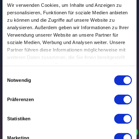
Wir verwenden Cookies, um Inhalte und Anzeigen zu
personalisieren, Funktionen für soziale Medien anbieten
zu können und die Zugriffe auf unsere Website zu
Der horizoom-Wald
analysieren. Außerdem geben wir Informationen zu Ihrer
Verwendung unserer Website an unsere Partner für
Attraktive Geldgewinne im
soziale Medien, Werbung und Analysen weiter. Unsere
Wert von bis zu
1.000€
Partner führen diese Informationen möglicherweise mit
Unter allen Mitgliedern verlosen wir monatlich bis zu
weiteren Daten zusammen, die Sie ihnen bereitgestellt
haben oder die sie im Rahmen Ihrer Nutzung der Dienste
1.000€ in Geldgewinnen
und zusätzlich bis zu drei
gesammelt haben.
Einwilligungsauswahl
Sachpreise im Wert von je ca. 500€. Je mehr Lose
Notwendig
du durch Umfrage-Teilnahmen und Profilupdates
sammelst, desto größer ist deine Gewinnchance!
Präferenzen
1.000€
2x 500€
Bargeld monatlich
Sachpreise extra
Statistiken
Jetzt kostenlos registrieren
Jeden Monat!
Marketing